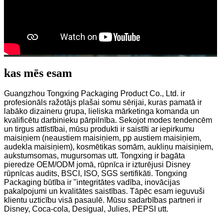
kas mēs esam
Guangzhou Tongxing Packaging Product Co., Ltd. ir
profesionāls ražotājs plašai somu sērijai, kuras pamatā ir
labāko dizaineru grupa, lieliska mārketinga komanda un
kvalificētu darbinieku pārpilnība. Sekojot modes tendencēm
un tirgus attīstībai, mūsu produkti ir saistīti ar iepirkumu
maisiņiem (neaustiem maisiņiem, pp austiem maisiņiem,
audekla maisiņiem), kosmētikas somām, aukliņu maisiņiem,
aukstumsomas, mugursomas utt. Tongxing ir bagāta
pieredze OEM/ODM jomā, rūpnīca ir izturējusi Disney
rūpnīcas audits, BSCI, ISO, SGS sertifikāti. Tongxing
Packaging būtība ir "integritātes vadība, inovācijas
pakalpojumi un kvalitātes saistības. Tāpēc esam ieguvuši
klientu uzticību visā pasaulē. Mūsu sadarbības partneri ir
Disney, Coca-cola, Desigual, Julies, PEPSI utt.