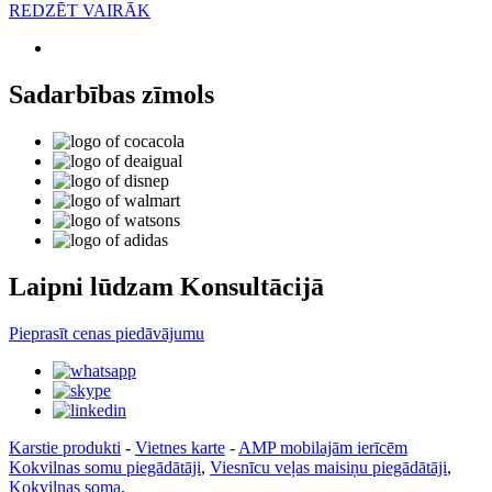
REDZĒT VAIRĀK
Sadarbības zīmols
Laipni lūdzam Konsultācijā
Pieprasīt cenas piedāvājumu
Karstie produkti
-
Vietnes karte
-
AMP mobilajām ierīcēm
Kokvilnas somu piegādātāji
,
Viesnīcu veļas maisiņu piegādātāji
,
Kokvilnas soma
,