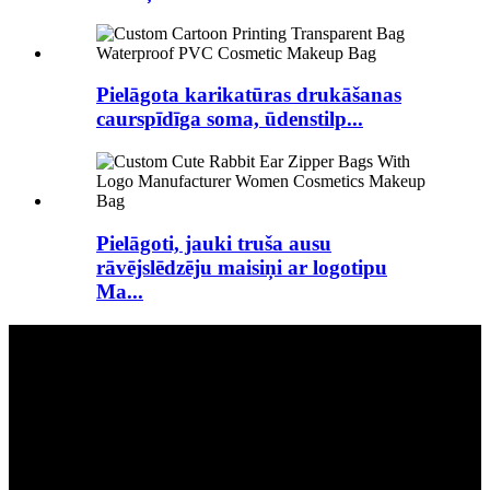
Pielāgota karikatūras drukāšanas
caurspīdīga soma, ūdenstilp...
Pielāgoti, jauki truša ausu
rāvējslēdzēju maisiņi ar logotipu
Ma...