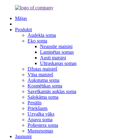
Mājas
Produkti
Audekla soma
Eko soma
Neaustie maisiņi
Laminētas somas
Austi maisiņi
Ultraskaņas somas
Džutas maisiņš
Vīna maisiņš
Aukstuma soma
Kosmētikas soma
Savelkamās auklas soma
Salokāma soma
Penālis
Priekšauts
Uzvalka vāks
Apavu soma
Poliestera soma
Mugursomas
Jaunumi