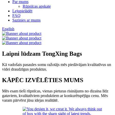
Par mums
Rūpnīcas apskate
Lejupielādēt
FAQ
Sazinies ar mums
English
Laipni lūdzam TongXing Bags
Kā vadošais pasaules somu ražotājs mēs piedāvājam kvalitatīvus un
videi draudzīgus produktus.
KĀPĒC IZVĒLĒTIES MUMS
Mēs esam tieši rūpnīcas, vienas pieturas risinājums no dizaina līdz
gataviem, kvalitatīviem produktiem ar konkurētspējīgu cenu. Mēs
varam pārvērst jūsu idejas realitātē.