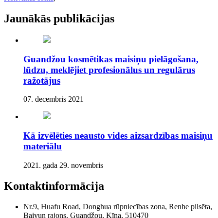
Jaunākās publikācijas
Guandžou kosmētikas maisiņu pielāgošana,
lūdzu, meklējiet profesionālus un regulārus
ražotājus
07. decembris 2021
Kā izvēlēties neausto vides aizsardzības maisiņu
materiālu
2021. gada 29. novembris
Kontaktinformācija
Nr.9, Huafu Road, Donghua rūpniecības zona, Renhe pilsēta,
Baiyun rajons, Guandžou, Ķīna, 510470