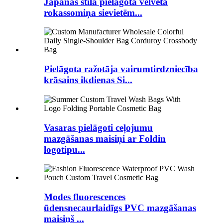
Japānas stila pielāgota velveta
rokassomiņa sievietēm...
Pielāgota ražotāja vairumtirdzniecība
krāsains ikdienas Si...
Vasaras pielāgoti ceļojumu
mazgāšanas maisiņi ar Foldin
logotipu...
Modes fluorescences
ūdensnecaurlaidīgs PVC mazgāšanas
maisiņš ...