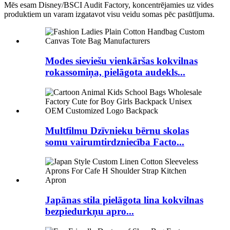
Mēs esam Disney/BSCI Audit Factory, koncentrējamies uz vides
produktiem un varam izgatavot visu veidu somas pēc pasūtījuma.
Modes sieviešu vienkāršas kokvilnas
rokassomiņa, pielāgota audekls...
Multfilmu Dzīvnieku bērnu skolas
somu vairumtirdzniecība Facto...
Japānas stila pielāgota lina kokvilnas
bezpiedurkņu apro...