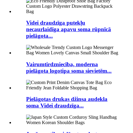
Videi draudzīga putekļu
necaurlaidīga apavu soma rūpnīcā
pielāgota...
Vairumtirdzniecība, moderna
pielāgota logotipa soma sievietēm...
Pielāgotas drukas džinsa audekla
soma Videi draudzīga...