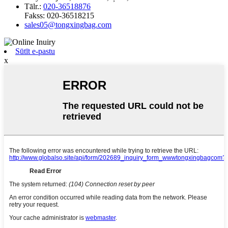
Tālr.:
020-36518876
Fakss:
020-36518215
sales05@tongxingbag.com
Sūtīt e-pastu
x